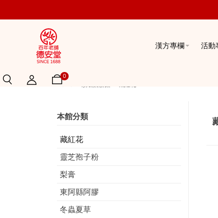
漢方專欄
活動
0
Home
頂級藥膳館
藏紅花
本館分類
藏紅花
靈芝孢子粉
梨膏
東阿縣阿膠
冬蟲夏草