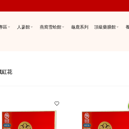
專區
人蔘館
燕窩雪蛤館
龜鹿系列
頂級藥膳館
藏紅花