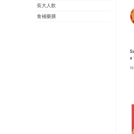
長大人飲
食補藥膳
S
x
N