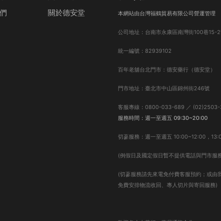
們
關於德安堂
本網站由台灣福鶴貿易有限公司營運管理
公司地址：台南市永康區南灣街100巷15-2
統一編號：82939102
百年老舖台北門市：德安藥行（德安堂）
門市地址：臺北市中山區錦州街246號
客服專線：0800-033-689 ／ (02)2503-
服務時間：週一至週五 09:30~20:00
切蔘服務：週一至週五 10:00~12:00，13:0
(例假日及國定假日暫不提供電話與門市服務
(切蔘服務請先來電免付費客服預約；或由
免費安排物流收回、專人切片與寄回服務)