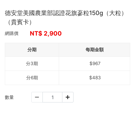
德安堂美國農業部認證花旗蔘粒150g（大粒）
（貴賓卡）
NT$
2,900
網購價
分期
每期金額
分3期
$967
分6期
$483
數量