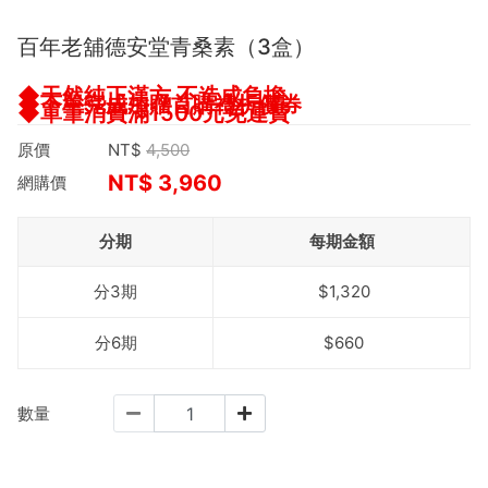
百年老舖德安堂青桑素（3盒）
◆天然純正漢方 不造成負擔
◆下單完成加贈首購禮折價券
◆單筆消費滿1500元免運費
原價
NT$
4,500
NT$
3,960
網購價
分期
每期金額
分3期
$1,320
分6期
$660
數量