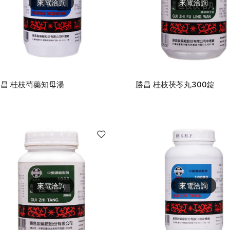
來電洽詢
來電洽詢
昌 桂枝芍藥知母湯
勝昌 桂枝茯苓丸300錠
來電洽詢
來電洽詢