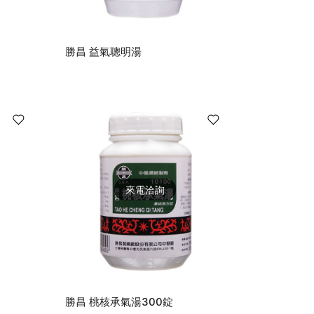
勝昌 益氣聰明湯
來電洽詢
勝昌 桃核承氣湯300錠