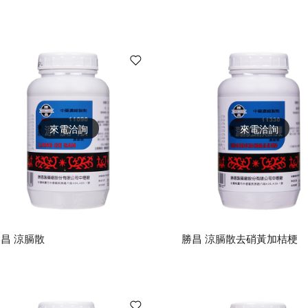
來電洽詢
來電洽詢
昌 涼膈散
勝昌 涼膈散去硝黃加桔梗