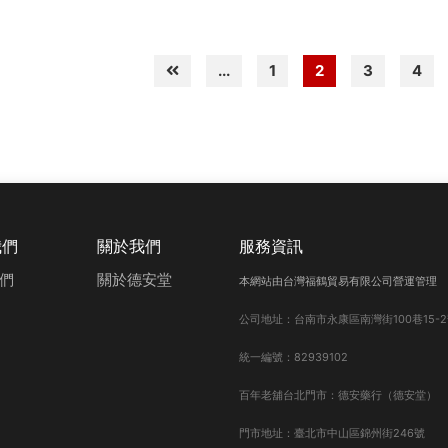
...
1
2
3
4
我們
關於我們
服務資訊
們
關於德安堂
本網站由台灣福鶴貿易有限公司營運管理
公司地址：台南市永康區南灣街100巷15-2
統一編號：82939102
百年老舖台北門市：德安藥行（德安堂）
門市地址：臺北市中山區錦州街246號