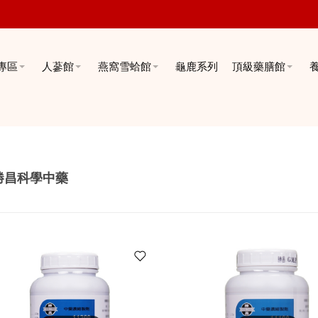
專區
人蔘館
燕窩雪蛤館
龜鹿系列
頂級藥膳館
勝昌科學中藥