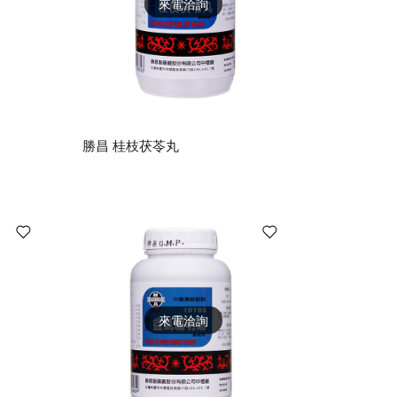
來電洽詢
勝昌 桂枝茯苓丸
來電洽詢