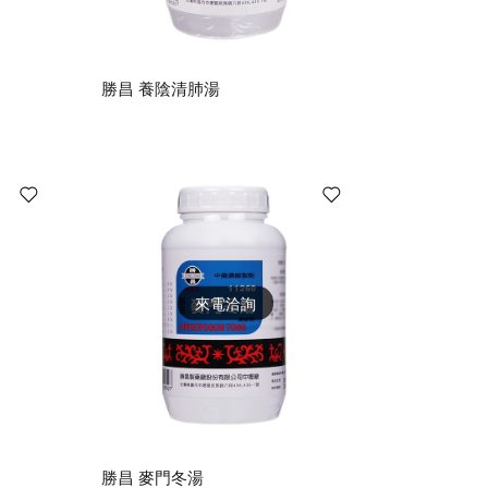
勝昌 養陰清肺湯
來電洽詢
勝昌 麥門冬湯