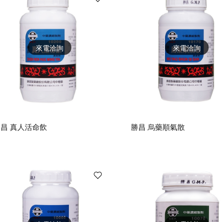
來電洽詢
來電洽詢
昌 真人活命飲
勝昌 烏藥順氣散