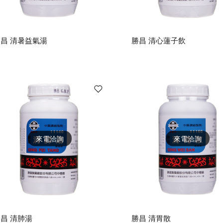
昌 清暑益氣湯
勝昌 清心蓮子飲
來電洽詢
來電洽詢
昌 清肺湯
勝昌 清胃散