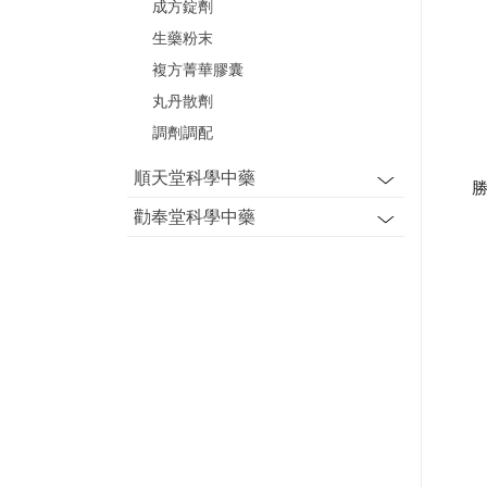
成方錠劑
生藥粉末
複方菁華膠囊
丸丹散劑
調劑調配
順天堂科學中藥
勝
勸奉堂科學中藥