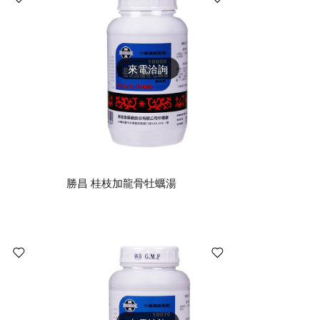
來電洽詢
勝昌 桂枝加龍骨牡蠣湯