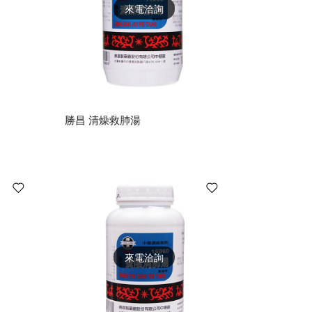
來電洽詢
勝昌 清燥救肺湯
來電洽詢