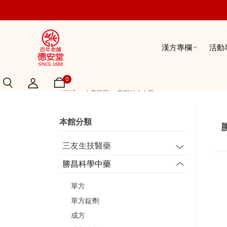
漢方專欄
活動
0
Home
中藥目錄
勝昌科學中藥
本館分類
三友生技醫藥
勝昌科學中藥
單方
單方錠劑
成方