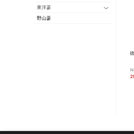
東洋蔘
野山蔘
N
2