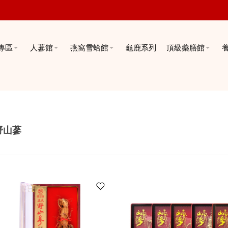
專區
人蔘館
燕窩雪蛤館
龜鹿系列
頂級藥膳館
野山蔘