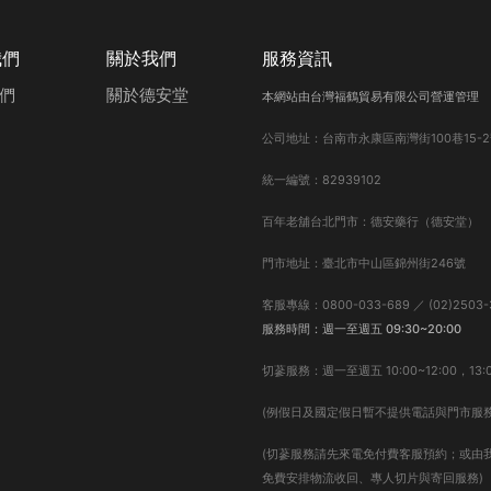
我們
關於我們
服務資訊
們
關於德安堂
本網站由台灣福鶴貿易有限公司營運管理
公司地址：台南市永康區南灣街100巷15-2
統一編號：82939102
百年老舖台北門市：德安藥行（德安堂）
門市地址：臺北市中山區錦州街246號
客服專線：0800-033-689 ／ (02)2503-
服務時間：週一至週五 09:30~20:00
切蔘服務：週一至週五 10:00~12:00，13:0
(例假日及國定假日暫不提供電話與門市服務
(切蔘服務請先來電免付費客服預約；或由
免費安排物流收回、專人切片與寄回服務)