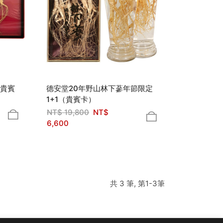
（貴賓
德安堂20年野山林下蔘年節限定
1+1（貴賓卡）
NT$
19,800
NT$
6,600
共 3 筆, 第1-3筆