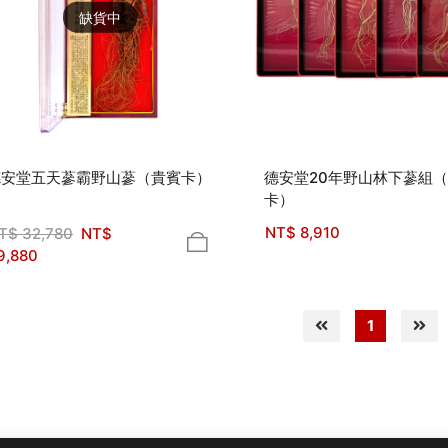
缺貨中
德安堂五天蔘霸野山蔘（貴賓卡）
德安堂20年野山林下蔘組
卡）
NT$
8,910
T$
32,780
NT$
9,880
1