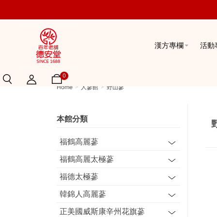
漢方專欄
活動
0
Home
人蔘館
野山蔘
本館分類
福鶴高麗蔘
福鶴高麗太極蔘
福德太極蔘
韓錦人高麗蔘
正美國威斯康辛州花旗蔘