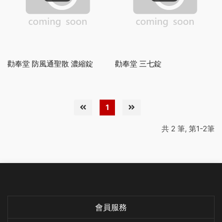
勸奉堂 防風通聖散 濃縮錠
勸奉堂 三七錠
1
共 2 筆, 第1-2筆
會員服務