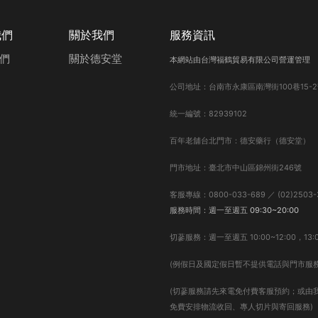
我們
關於我們
服務資訊
們
關於德安堂
本網站由台灣福鶴貿易有限公司營運管理
公司地址：台南市永康區南灣街100巷15-2
統一編號：82939102
百年老舖台北門市：德安藥行（德安堂）
門市地址：臺北市中山區錦州街246號
客服專線：0800-033-689 ／ (02)2503-
服務時間：週一至週五 09:30~20:00
切蔘服務：週一至週五 10:00~12:00，13:0
(例假日及國定假日暫不提供電話與門市服務
(切蔘服務請先來電免付費客服預約；或由
免費安排物流收回、專人切片與寄回服務)