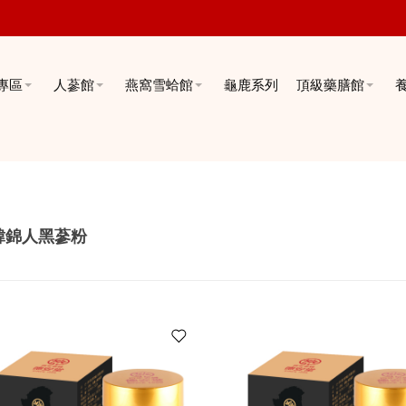
專區
人蔘館
燕窩雪蛤館
龜鹿系列
頂級藥膳館
韓錦人黑蔘粉