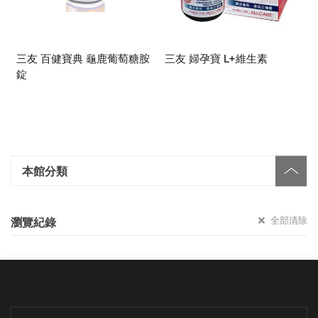
三友 百健寶典 龜鹿葡萄糖胺
三友 婦孕寶 L+維生素
錠
本館分類
全部清除
瀏覽紀錄