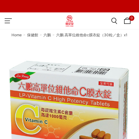
0
Home
保健館
六鵬
六鵬 高單位維他命c膜衣錠（30粒／盒）x1