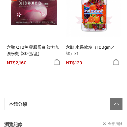
六鵬 Q10魚膠原蛋白 複方加
六鵬 水果軟糖（100gm／
強粉劑 (30包/盒)
罐）x1
NT$
2,160
NT$
120
本館分類
全部清除
瀏覽紀錄