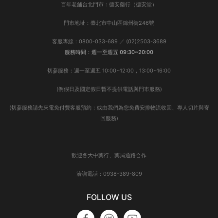
百年老舖台北門市：德安藥行（德安堂）
門市地址：臺北市中山區錦州街246號
客服專線：0800-033-689 ／ (02)2503-3689
服務時間：週一至週五 09:30~20:00
切蔘服務：週一至週五 10:00~12:00，13:00~16:00
(例假日及國定假日暫不提供電話與門市服務)
(切蔘服務請先來電免付費客服預約；或由我們為您免費安排物流收回、專人切片與寄
回服務)
歡迎各大中藥行、藥局通路合作
洽詢電話：0938-389-809
FOLLOW US