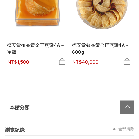
德安堂御品黃金官燕盞4A－
德安堂御品黃金官燕盞4A－
單盞
600g
NT$
1,500
NT$
40,000
本館分類
全部清除
瀏覽紀錄