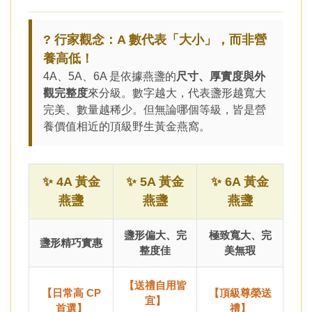
? 行家觀念：A 數代表「大小」，而非營
養高低！
4A、5A、6A 是依據燕盞的
尺寸、厚實度與外
觀完整度
來分級。數字越大，代表盞形越寬大
完美、數量越稀少。但無論哪個等級，皆是營
養價值相近的頂級野生黃金燕窩。
✨
4A 黃金
✨ 5A 黃金
✨
6A 黃金
燕盞
燕盞
燕盞
盞形偏大、完
極致寬大、完
盞形精巧實惠
整度佳
美無瑕
【送禮自用皆
【日常高 CP
【頂級尊榮送
宜】
首選】
禮】