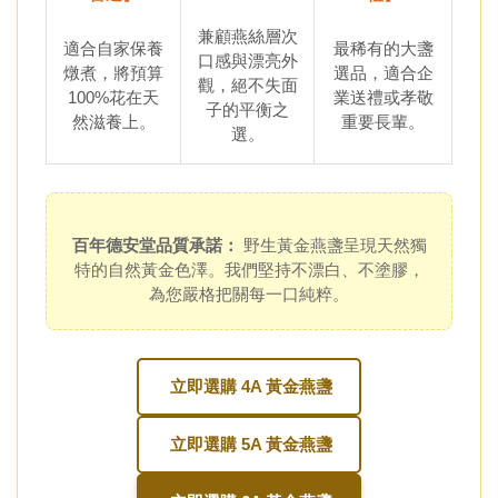
兼顧燕絲層次
適合自家保養
最稀有的大盞
口感與漂亮外
燉煮，將預算
選品，適合企
觀，絕不失面
100%花在天
業送禮或孝敬
子的平衡之
然滋養上。
重要長輩。
選。
百年德安堂品質承諾：
野生黃金燕盞呈現天然獨
特的自然黃金色澤。我們堅持不漂白、不塗膠，
為您嚴格把關每一口純粹。
立即選購 4A 黃金燕盞
立即選購 5A 黃金燕盞