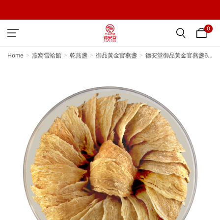
0
Home
燕窩雪蛤館
乾燕盞
御品黃金官燕盞
德安堂御品黃金官燕盞6A
－300g