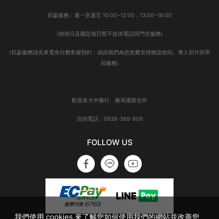
切蔘服務：週一至週五 10:00~12:00，13:00~16:00
(例假日及國定假日暫不提供電話與門市服務)
(切蔘服務請先來電免付費客服預約；或由我們為您免費安排物流收回、專人切片與寄
回服務)
歡迎各大中藥行、藥局通路合作
洽詢電話：0938-389-809
FOLLOW US
我們使用 cookies 來了解您如何使用我們的網站並改善您