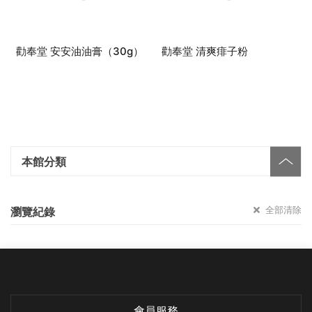
勸奉堂 安安油油膏（30g）
勸奉堂 清爽痱子粉
本館分類
全部清除
瀏覽紀錄
會員服務