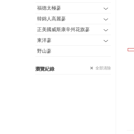
福德太極蔘
韓錦人高麗蔘
正美國威斯康辛州花旗蔘
東洋蔘
野山蔘
全部清除
瀏覽紀錄