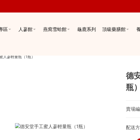
專區
人蔘館
燕窩雪蛤館
龜鹿系列
頂級藥膳館
蜜人蔘輕量瓶（1瓶）
德
瓶
賣場編
配送方