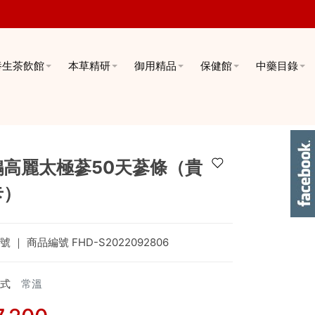
養生茶飲館
本草精研
御用精品
保健館
中藥目錄
鶴高麗太極蔘50天蔘條（貴
卡）
號
｜ 商品編號
FHD-S2022092806
式
常溫