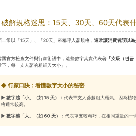
 破解規格迷思：15天、30天、60天代表
面上常以「15天」、「20天」來稱呼人蔘規格，
這常讓消費者誤以為是
！
韓國官方檢查文件與行家術語中，這些數字其實代表著
「支級（편급
量下，每一支人蔘的粗細與大小」。
◆ 行家口訣：看懂數字大小的秘密
► 數字越「小」（如 15 天）：
代表單支人蔘越粗大霸氣。因為植
格通常較高。
► 數字越「大」（如 60 天）：
代表單支較精巧，在相同重量的一