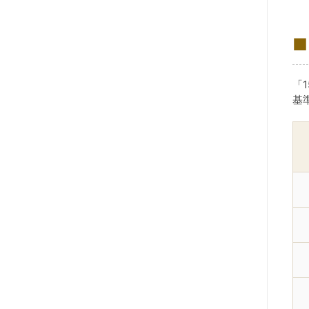
■
「
基