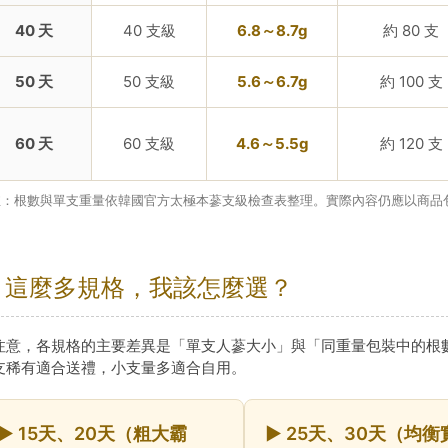
40 天
40 支級
6.8～8.7g
約 80 支
50 天
50 支級
5.6～6.7g
約 100 支
60 天
60 支級
4.6～5.5g
約 120 支
 註：根數與單支重量依韓國官方太極本蔘支級檢查表整理。實際內容仍應以商品
 這麼多規格，我該怎麼選？
注意，各規格的主要差異是「單支人蔘大小」與「同重量包裝中的根
支稀有適合送禮，小支量多適合自用。
► 15天、20天（粗大霸
► 25天、30天（均衡