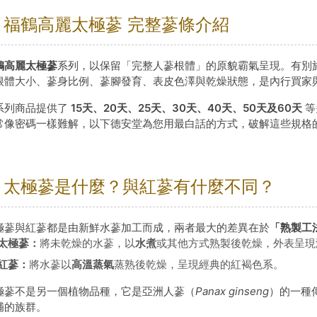
 福鶴高麗太極蔘 完整蔘條介紹
鶴高麗太極蔘
系列，以保留「完整人蔘根體」的原貌霸氣呈現。有別
根體大小、蔘身比例、蔘腳發育、表皮色澤與乾燥狀態，是內行買家
系列商品提供了
15天、20天、25天、30天、40天、50天及60天
等
常像密碼一樣難解，以下德安堂為您用最白話的方式，破解這些規格
 太極蔘是什麼？與紅蔘有什麼不同？
極蔘與紅蔘都是由新鮮水蔘加工而成，兩者最大的差異在於
「熟製工
太極蔘：
將未乾燥的水蔘，以
水煮
或其他方式熟製後乾燥，外表呈現
紅蔘：
將水蔘以
高溫蒸氣
蒸熟後乾燥，呈現經典的紅褐色系。
極蔘不是另一個植物品種，它是亞洲人蔘（
Panax ginseng
）的一種
補的族群。