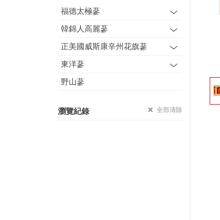
福德太極蔘
韓錦人高麗蔘
正美國威斯康辛州花旗蔘
東洋蔘
野山蔘
全部清除
瀏覽紀錄