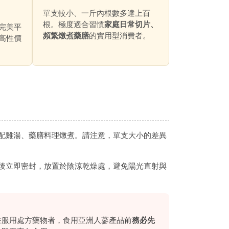
單支較小、一斤內根數多達上百
根。極度適合習慣
家庭日常切片、
完美平
頻繁燉煮藥膳
的實用型消費者。
高性價
配雞湯、藥膳料理燉煮。請注意，單支大小的差異
後立即密封，放置於陰涼乾燥處，避免陽光直射與
在服用處方藥物者，食用亞洲人蔘產品前
務必先