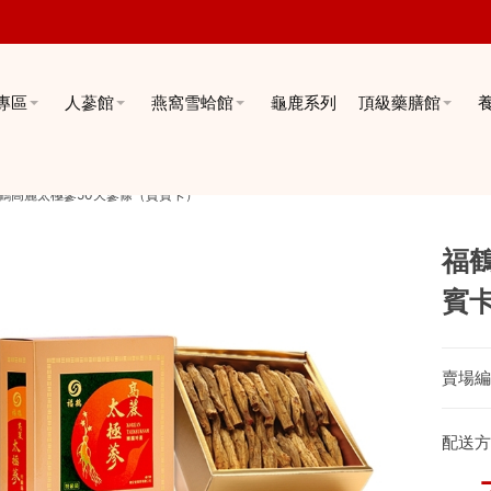
專區
人蔘館
燕窩雪蛤館
龜鹿系列
頂級藥膳館
鶴高麗太極蔘50天蔘條（貴賓卡）
福
賓
賣場編
配送方