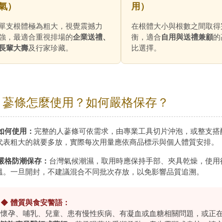
氣）
用）
單支根體極為粗大，視覺震撼力
在根體大小與根數之間取得
強，最適合重視排場的
企業送禮、
衡，適合
自用與送禮兼顧
的
長輩大壽
及行家珍藏。
比選擇。
 蔘條怎麼使用？如何嚴格保存？
 如何使用：
完整的人蔘條可依需求，由專業工具切片沖泡，或整支搭
代表粗大的就要多放，實際每次用量應依商品標示與個人體質安排。
 嚴格防潮保存：
台灣氣候潮濕，取用時應保持手部、夾具乾燥，使用
溫。一旦開封，不建議混合不同批次存放，以免影響品質追溯。
◆ 體質與食安警語：
懷孕、哺乳、兒童、患有慢性疾病、有凝血或血糖相關問題，或正