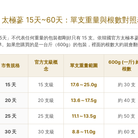
 太極蔘 15天~60天：單支重量與根數對照
15天」不代表任何重量的包裝都剛好只有 15 支。依韓國官方太極本蔘
準。如果您購買的是一台斤（600g）的包裝，裡面的根數大約就會
官方支級概
600g (一斤)
市售規格
單支重量範圍
念
根數
15 天
15 支級
17.6～25.0g
約 30 支
20 天
20 支級
13.6～17.5g
約 40 支
25 天
25 支級
11.1～13.5g
約 50 支
30 天
30 支級
8.8～11.0g
約 60 支