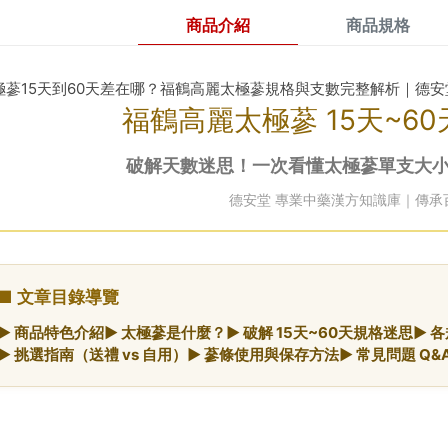
商品介紹
商品規格
極蔘15天到60天差在哪？福鶴高麗太極蔘規格與支數完整解析｜德安
福鶴高麗太極蔘 15天~6
破解天數迷思！一次看懂太極蔘單支大
德安堂 專業中藥漢方知識庫｜傳承
■ 文章目錄導覽
► 商品特色介紹
► 太極蔘是什麼？
► 破解 15天~60天規格迷思
► 
► 挑選指南（送禮 vs 自用）
► 蔘條使用與保存方法
► 常見問題 Q&