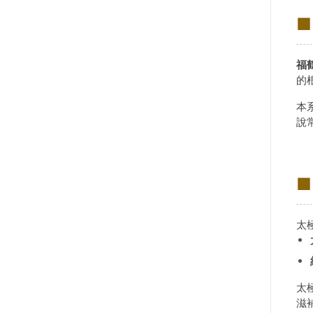
■
福
的
本
說
■
太
太
滋