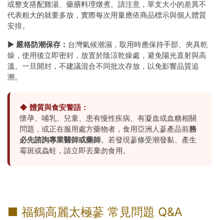
或整支搭配雞湯、藥膳料理燉煮。請注意，單支大小的差異不
代表粗大的就要多放，實際每次用量應依商品標示與個人體質
安排。
► 嚴格防潮保存：
台灣氣候潮濕，取用時應保持手部、夾具乾
燥，使用後立即密封，放置於陰涼乾燥處，避免陽光直射與高
溫。一旦開封，不建議混合不同批次存放，以免影響品質追
溯。
◆ 體質與食安警語：
懷孕、哺乳、兒童、患有慢性疾病、有凝血或血糖相關
問題，或正在服用處方藥物者，食用亞洲人蔘產品前
務
必先諮詢專業醫師或藥師
。若發現蔘條受潮發黏、產生
霉斑或蟲蛀，請立即丟棄勿食用。
■ 福鶴高麗太極蔘 常見問題 Q&A