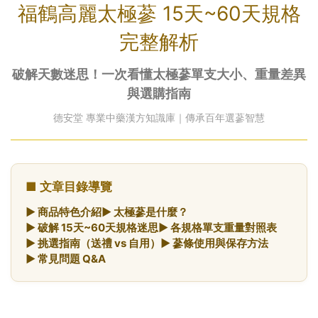
福鶴高麗太極蔘 15天~60天規格
完整解析
破解天數迷思！一次看懂太極蔘單支大小、重量差異
與選購指南
德安堂 專業中藥漢方知識庫｜傳承百年選蔘智慧
■ 文章目錄導覽
► 商品特色介紹
► 太極蔘是什麼？
► 破解 15天~60天規格迷思
► 各規格單支重量對照表
► 挑選指南（送禮 vs 自用）
► 蔘條使用與保存方法
► 常見問題 Q&A