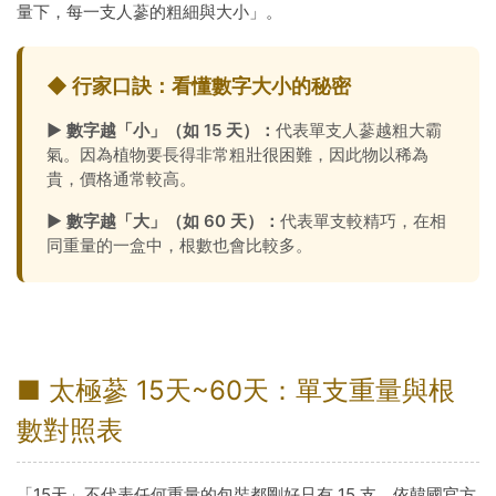
量下，每一支人蔘的粗細與大小」。
◆ 行家口訣：看懂數字大小的秘密
► 數字越「小」（如 15 天）：
代表單支人蔘越粗大霸
氣。因為植物要長得非常粗壯很困難，因此物以稀為
貴，價格通常較高。
► 數字越「大」（如 60 天）：
代表單支較精巧，在相
同重量的一盒中，根數也會比較多。
■ 太極蔘 15天~60天：單支重量與根
數對照表
「15天」不代表任何重量的包裝都剛好只有 15 支。依韓國官方