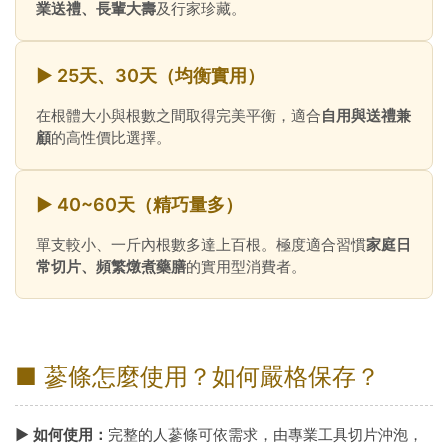
業送禮、長輩大壽
及行家珍藏。
► 25天、30天（均衡實用）
在根體大小與根數之間取得完美平衡，適合
自用與送禮兼
顧
的高性價比選擇。
► 40~60天（精巧量多）
單支較小、一斤內根數多達上百根。極度適合習慣
家庭日
常切片、頻繁燉煮藥膳
的實用型消費者。
■ 蔘條怎麼使用？如何嚴格保存？
► 如何使用：
完整的人蔘條可依需求，由專業工具切片沖泡，