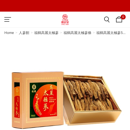
0
Home
人蔘館
福鶴高麗太極蔘
福鶴高麗太極蔘條
福鶴高麗太極蔘50
天蔘條（貴賓卡）