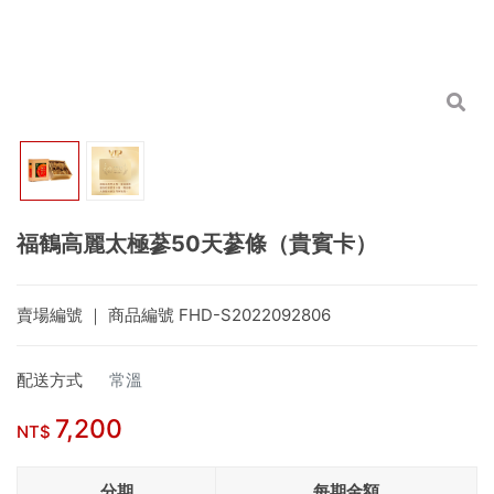
福鶴高麗太極蔘50天蔘條（貴賓卡）
賣場編號
｜ 商品編號
FHD-S2022092806
配送方式
常溫
7,200
NT$
分期
每期金額