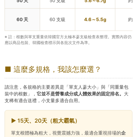
50 天
50 支級
5.6～6.7g
約 1
60 天
60 支級
4.6～5.5g
約 1
※ 註：根數與單支重量依韓國官方太極本蔘支級檢查表整理。實際內容仍
應以商品包裝、韓國檢查標示與各批次文件為準。
■ 這麼多規格，我該怎麼選？
請注意，各規格的主要差異是「單支人蔘大小」與「同重量包
裝中的根數」，
它並不是營養成分或人體效果的固定排名。
大
支稀有適合送禮，小支量多適合自用。
► 15天、20天（粗大霸氣）
單支根體極為粗大，視覺震撼力強，最適合重視排場的
企