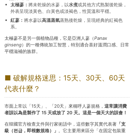
太極蔘：
將未乾燥的水蔘，以
水煮
或其他方式熟製後乾燥，
外表呈現淡黃色、白黃色或淡褐色，性質溫和平穩。
紅蔘：
將水蔘以
高溫蒸氣
蒸熟後乾燥，呈現經典的紅褐色
系。
太極蔘不是另一個植物品種，它是亞洲人蔘（
Panax
ginseng
）的一種傳統加工智慧，特別適合喜好溫潤口感、日常
平穩滋補的族群。
■ 破解規格迷思：15天、30天、60天
代表什麼？
市面上常以「15天」、「20天」來稱呼人蔘規格，
這常讓消費
者誤以為是製作了 15 天或放了 20 天。這是一個天大的誤會！
在韓國官方檢查文件與行家術語中，這些數字其實代表著
「支
級（편급，即根數規格）」
。它主要用來區分「在固定包裝重