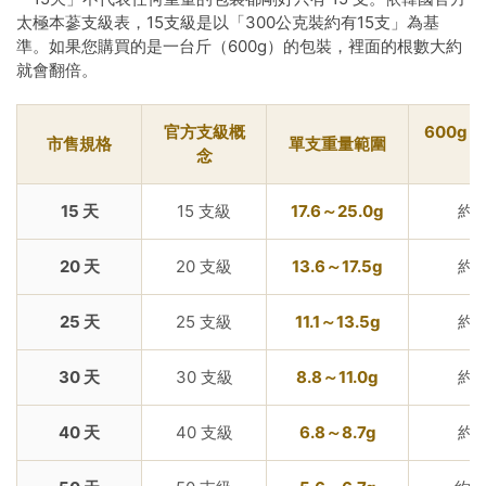
太極本蔘支級表，15支級是以「300公克裝約有15支」為基
準。如果您購買的是一台斤（600g）的包裝，裡面的根數大約
就會翻倍。
官方支級概
600g 
市售規格
單支重量範圍
念
15 天
15 支級
17.6～25.0g
約 
20 天
20 支級
13.6～17.5g
約 
25 天
25 支級
11.1～13.5g
約 
30 天
30 支級
8.8～11.0g
約 
40 天
40 支級
6.8～8.7g
約 