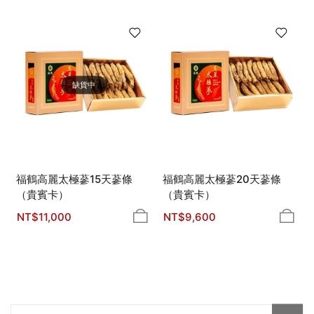
缺貨中
福鶴高麗太極蔘15天蔘條
福鶴高麗太極蔘20天蔘條
（貴賓卡）
（貴賓卡）
NT$
11,000
NT$
9,600