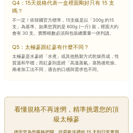
Q4：15天規格代表一盒裡面剛好只有 15 支
嗎？
不一定！依韓國官方標準，15支級是以「300g 約15
支」為基準。如果您買的是 600g (一斤) 裝，裡面大約
會有 30 支。實際根數必須與包裝總重量一併判讀。
Q5：太極蔘跟紅蔘有什麼不同？
太極蔘是水蔘經「水煮」或其他熟製方式乾燥而成，性
質溫和平穩；而紅蔘則是經「高溫蒸氣」蒸熟後乾燥。
兩者加工法不同，適合的口感與需求也不同。
看懂規格不再迷惘，精準挑選您的頂
級太極蔘
德安堂為您嚴格把關，從霸氣送禮的 15 天到日常實用