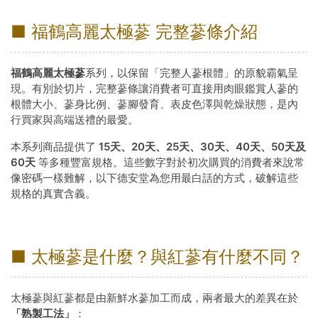
■ 福鶴高麗太極蔘 完整蔘條介紹
福鶴高麗太極蔘
系列，以保留「完整人蔘根體」的原貌霸氣呈
現。有別於切片，完整蔘條讓消費者可直接用肉眼鑑賞人蔘的
根體大小、蔘身比例、蔘腳發育、表皮色澤與乾燥狀態，是內
行買家與高端送禮的最愛。
本系列商品提供了
15天、20天、25天、30天、40天、50天及
60天
等多種豐富規格。這些數字對於初次購買的消費者來說常
像密碼一樣難解，以下德安堂為您用最白話的方式，破解這些
規格的真實含義。
■ 太極蔘是什麼？與紅蔘有什麼不同？
太極蔘與紅蔘都是由新鮮水蔘加工而成，兩者最大的差異在於
「熟製工法」
：