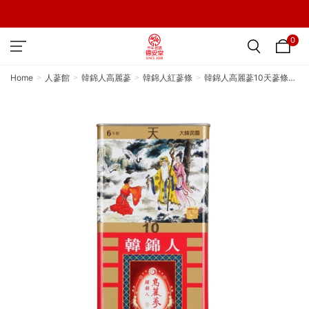
0
Home
人蔘館
韓錦人高麗蔘
韓錦人紅蔘條
韓錦人高麗蔘10天蔘條
（貴賓卡）