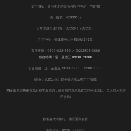
公司地址：台南市永康區南灣街100巷15-2號1樓
統一編號：82939102
百年老舖台北門市：德安藥行（德安堂）
門市地址：臺北市中山區錦州街246號
客服專線：0800-033-689 ／ (02)2503-3689
服務時間：週一至週五 09:30~20:00
切蔘服務：週一至週五 10:00~12:00，13:00~16:00
(例假日及國定假日暫不提供電話與門市服務)
(切蔘服務請先來電免付費客服預約；或由我們為您免費安排物流收回、專人切片與寄
回服務)
歡迎各大中藥行、藥局通路合作
洽詢電話：0938-389-809