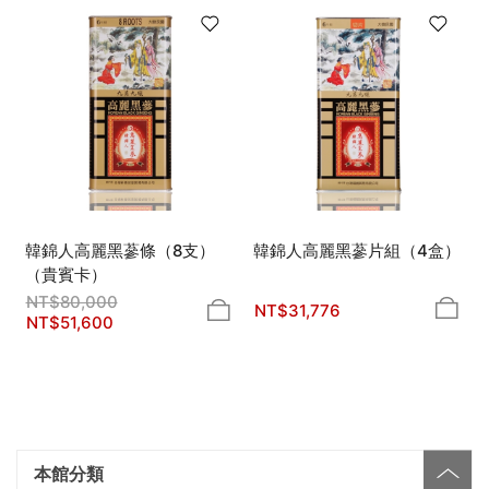
韓錦人高麗黑蔘條（8支）
韓錦人高麗黑蔘片組（4盒）
（貴賓卡）
NT$
80,000
NT$
31,776
NT$
51,600
本館分類