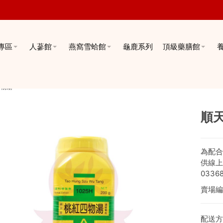
專區
人蔘館
燕窩雪蛤館
龜鹿系列
頂級藥膳館
四物湯
順
為配合
供線上
0336
賣場編
配送方