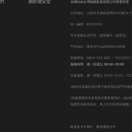
們
關於德安堂
本網站由台灣福鶴貿易有限公司營運管理
公司地址：台南市永康區南灣街100巷15-2
統一編號：82939102
百年老舖台北門市：德安藥行（德安堂）
門市地址：臺北市中山區錦州街246號
客服專線：0800-033-689 ／ (02)2503-
服務時間：週一至週五 09:30~20:00
切蔘服務：週一至週五 10:00~12:00，13:0
(例假日及國定假日暫不提供電話與門市服務
(切蔘服務請先來電免付費客服預約；或由
免費安排物流收回、專人切片與寄回服務)
歡迎各大中藥行、藥局通路合作