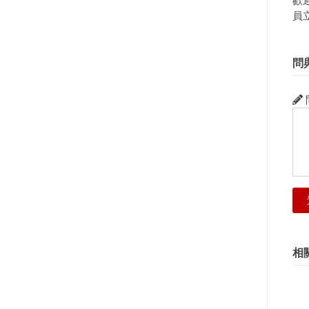
歡
員
問
相