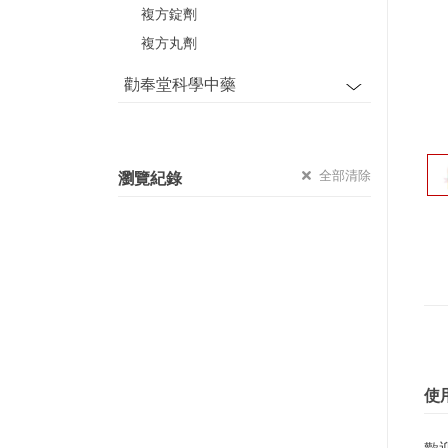
複方錠劑
複方丸劑
勸奉堂科學中藥
全部清除
瀏覽紀錄
使