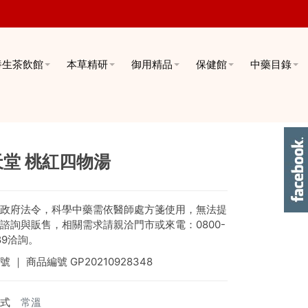
養生茶飲館
本草精研
御用精品
保健館
中藥目錄
天堂 桃紅四物湯
政府法令，科學中藥需依醫師處方箋使用，無法提
諮詢與販售，相關需求請親洽門市或來電：0800-
89洽詢。
號
｜ 商品編號
GP20210928348
式
常溫