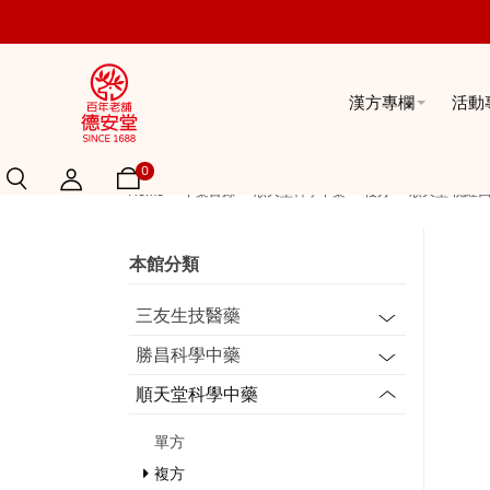
漢方專欄
活動
0
Home
中藥目錄
順天堂科學中藥
複方
順天堂 桃紅
本館分類
三友生技醫藥
勝昌科學中藥
順天堂科學中藥
單方
複方