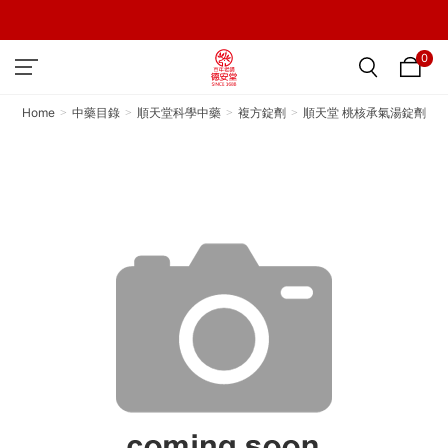
0
Home
中藥目錄
順天堂科學中藥
複方錠劑
順天堂 桃核承氣湯錠劑