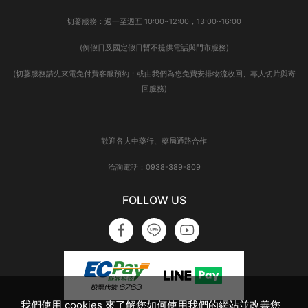
切蔘服務：週一至週五 10:00~12:00，13:00~16:00
(例假日及國定假日暫不提供電話與門市服務)
(切蔘服務請先來電免付費客服預約；或由我們為您免費安排物流收回、專人切片與寄
回服務)
歡迎各大中藥行、藥局通路合作
洽詢電話：0938-389-809
FOLLOW US
我們使用 cookies 來了解您如何使用我們的網站並改善您