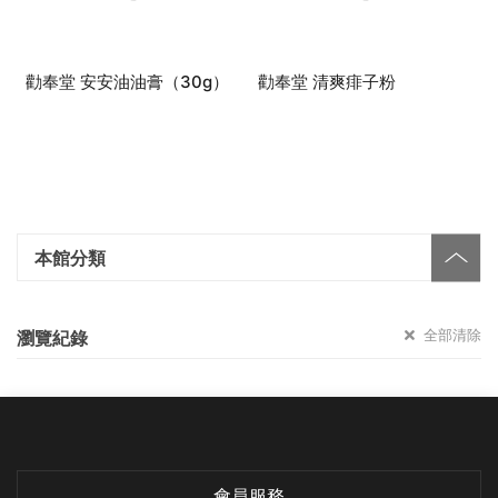
勸奉堂 安安油油膏（30g）
勸奉堂 清爽痱子粉
本館分類
全部清除
瀏覽紀錄
會員服務