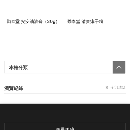
勸奉堂 安安油油膏（30g）
勸奉堂 清爽痱子粉
本館分類
全部清除
瀏覽紀錄
會員服務