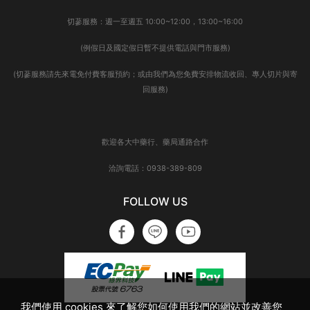
切蔘服務：週一至週五 10:00~12:00，13:00~16:00
(例假日及國定假日暫不提供電話與門市服務)
(切蔘服務請先來電免付費客服預約；或由我們為您免費安排物流收回、專人切片與寄
回服務)
歡迎各大中藥行、藥局通路合作
洽詢電話：0938-389-809
FOLLOW US
我們使用 cookies 來了解您如何使用我們的網站並改善您