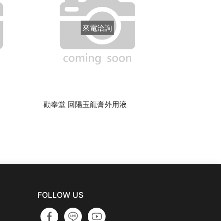
來電洽詢
勸奉堂 回陽玉龍膏外用液
勸奉堂 天王
FOLLOW US