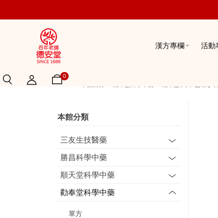
漢方專欄
活動
0
Home
中藥目錄
勸奉堂科學中藥
勸奉堂 六味地黃丸（
本館分類
三友生技醫藥
勝昌科學中藥
順天堂科學中藥
勸奉堂科學中藥
單方