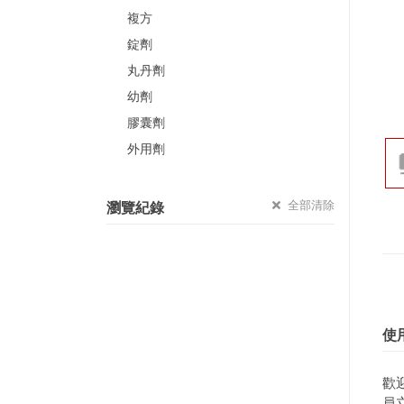
複方
錠劑
丸丹劑
幼劑
膠囊劑
外用劑
全部清除
瀏覽紀錄
使
歡
員