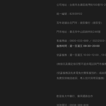
公司地址：台南市永康區南灣街100巷15-2
統一編號：82939102
百年老舖台北門市：德安藥行（德安堂）
門市地址：臺北市中山區錦州街246號
客服專線：0800-033-689 ／ (02)2503-
服務時間：週一至週五 09:30~20:00
切蔘服務：週一至週五 10:00~12:00，13:0
(例假日及國定假日暫不提供電話與門市服務
(切蔘服務請先來電免付費客服預約；或由
免費安排物流收回、專人切片與寄回服務)
歡迎各大中藥行、藥局通路合作
洽詢電話：0938-389-809