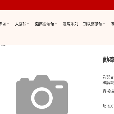
專區
人蔘館
燕窩雪蛤館
龜鹿系列
頂級藥膳館
特製）
勸
為配合
求請親
賣場編
配送方