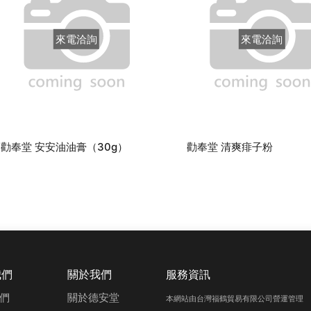
來電洽詢
來電洽詢
勸奉堂 安安油油膏（30g）
勸奉堂 清爽痱子粉
我們
關於我們
服務資訊
們
關於德安堂
本網站由台灣福鶴貿易有限公司營運管理