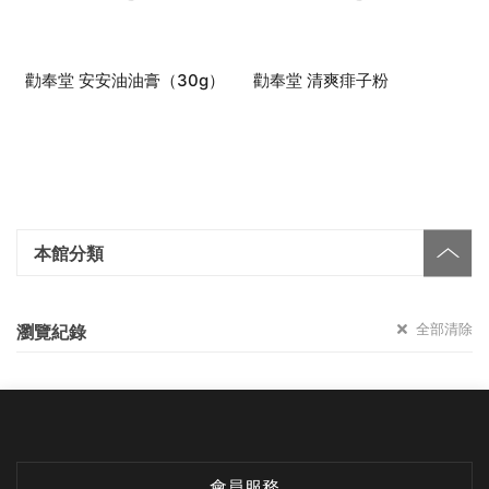
勸奉堂 安安油油膏（30g）
勸奉堂 清爽痱子粉
本館分類
全部清除
瀏覽紀錄
會員服務