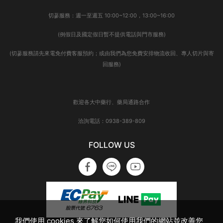
切蔘服務：週一至週五 10:00~12:00，13:00~16:00
(例假日及國定假日暫不提供電話與門市服務)
(切蔘服務請先來電免付費客服預約；或由我們為您免費安排物流收回、專人切片與寄
回服務)
歡迎各大中藥行、藥局通路合作
洽詢電話：0938-389-809
FOLLOW US
我們使用 cookies 來了解您如何使用我們的網站並改善您