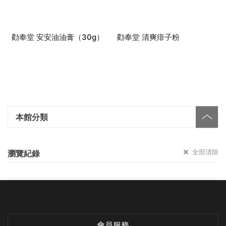
勸奉堂 安安油油膏（30g）
勸奉堂 清爽痱子粉
本館分類
全部清除
瀏覽紀錄
會員服務