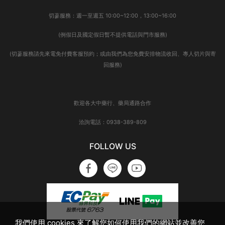
切蔘服務：週一至週五 10:00~12:00，13:00~16:00
(例假日及國定假日暫不提供電話與門市服務)
(切蔘服務請先來電免付費客服預約；或由我們為您免費安排物流收回、專人切片與寄
回服務)
歡迎各大中藥行、藥局通路合作
洽詢電話：0938-389-809
FOLLOW US
我們使用 cookies 來了解您如何使用我們的網站並改善您