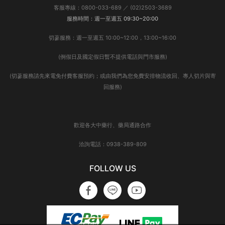
客服專線：0800-033-689 ／ (02)2503-3689
服務時間：週一至週五 09:30~20:00
切蔘服務：週一至週五 10:00~12:00，13:00~16:00
(例假日及國定假日暫不提供電話與門市服務)
(切蔘服務請先來電免付費客服預約；或由我們為您免費安排物流收回、專人切片與寄
回服務)
歡迎各大中藥行、藥局通路合作
洽詢電話：0938-389-809
FOLLOW US