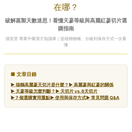
在哪？
破解蒸製天數迷思！看懂天蔘等級與高麗紅蔘切片選
購指南
德安堂 專業中藥漢方知識庫｜從植物物種、分級到保存方式一次看
懂
■ 文章目錄
► 福鶴高麗蔘天切片是什麼？
► 高麗蔘與紅蔘的關係
► 天蔘等級怎麼判斷？
► 天切片 vs. 8天切片
► 7 個選購實用重點
► 使用與保存方式
► 常見問題 Q&A