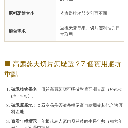
原料蔘體大小
依實際批次與支別而不同
重視天蔘等級、切片便利性與日
適合需求
常取用
■ 高麗蔘天切片怎麼選？7 個實用避坑
重點
確認植物學名：
優質高麗蔘應可明確對應亞洲人蔘（
Panax
ginseng
）。
確認原產地：
查看商品是否清楚標示產自韓國或其他合法原
料產地。
查看年根標示：
年根代表人蔘自發芽後的生長年數（如六年
根），不宜憑空猜測。