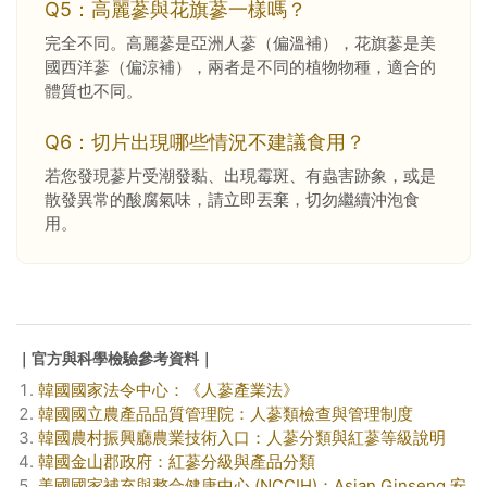
Q5：高麗蔘與花旗蔘一樣嗎？
完全不同。高麗蔘是亞洲人蔘（偏溫補），花旗蔘是美
國西洋蔘（偏涼補），兩者是不同的植物物種，適合的
體質也不同。
Q6：切片出現哪些情況不建議食用？
若您發現蔘片受潮發黏、出現霉斑、有蟲害跡象，或是
散發異常的酸腐氣味，請立即丟棄，切勿繼續沖泡食
用。
｜官方與科學檢驗參考資料｜
韓國國家法令中心：《人蔘產業法》
韓國國立農產品品質管理院：人蔘類檢查與管理制度
韓國農村振興廳農業技術入口：人蔘分類與紅蔘等級說明
韓國金山郡政府：紅蔘分級與產品分類
美國國家補充與整合健康中心 (NCCIH)：Asian Ginseng 安