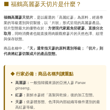
■ 福鶴高麗蔘天切片是什麼？
福鶴高麗蔘天切片
，是以嚴選的「高麗紅蔘」為原料，經過專
業的等級選別與切製後，以「片狀」形式呈現的高麗蔘產品。
切片型態最大的優勢在於：
方便現代家庭免切硬蔘、直接分次
取用
，同時消費者也能直接用肉眼觀察蔘片的天然色澤、紋理
與保存狀態。
商品名稱中，
「天」通常指天蔘的原料選別等級；「切片」則
代表將紅蔘切製成片的產品型態。
◆ 行家必備：商品名稱判讀重點
高麗蔘：
一般指韓國來源的亞洲人蔘
Panax
ginseng
。
紅蔘：
新鮮水蔘經「蒸製與乾燥」後的加工型態。
天蔘：
依蔘體形態、色澤與內部組織等條件選別的最
高紅蔘等級。