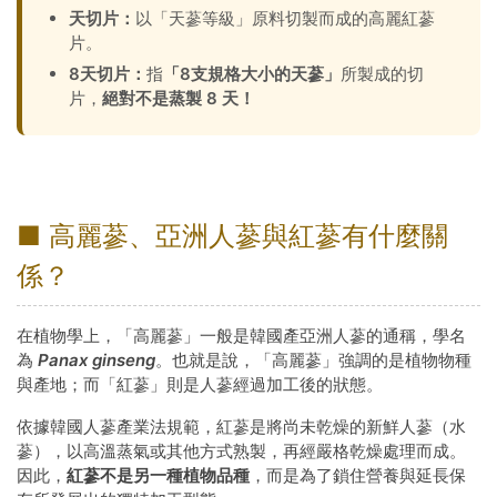
天切片：
以「天蔘等級」原料切製而成的高麗紅蔘
片。
8天切片：
指
「8支規格大小的天蔘」
所製成的切
片，
絕對不是蒸製 8 天！
■ 高麗蔘、亞洲人蔘與紅蔘有什麼關
係？
在植物學上，「高麗蔘」一般是韓國產亞洲人蔘的通稱，學名
為
Panax ginseng
。也就是說，「高麗蔘」強調的是植物物種
與產地；而「紅蔘」則是人蔘經過加工後的狀態。
依據韓國人蔘產業法規範，紅蔘是將尚未乾燥的新鮮人蔘（水
蔘），以高溫蒸氣或其他方式熟製，再經嚴格乾燥處理而成。
因此，
紅蔘不是另一種植物品種
，而是為了鎖住營養與延長保