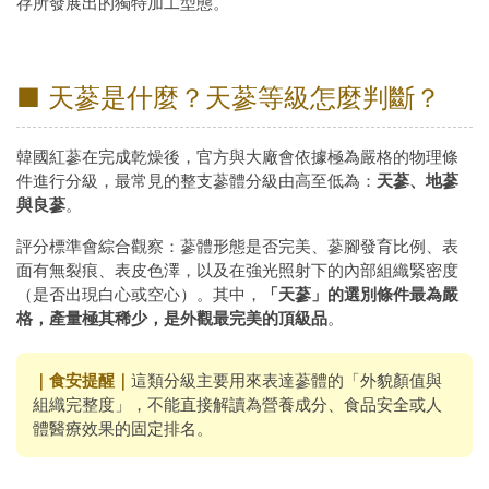
存所發展出的獨特加工型態。
■ 天蔘是什麼？天蔘等級怎麼判斷？
韓國紅蔘在完成乾燥後，官方與大廠會依據極為嚴格的物理條
件進行分級，最常見的整支蔘體分級由高至低為：
天蔘、地蔘
與良蔘
。
評分標準會綜合觀察：蔘體形態是否完美、蔘腳發育比例、表
面有無裂痕、表皮色澤，以及在強光照射下的內部組織緊密度
（是否出現白心或空心）。其中，
「天蔘」的選別條件最為嚴
格，產量極其稀少，是外觀最完美的頂級品
。
｜食安提醒｜
這類分級主要用來表達蔘體的「外貌顏值與
組織完整度」，不能直接解讀為營養成分、食品安全或人
體醫療效果的固定排名。