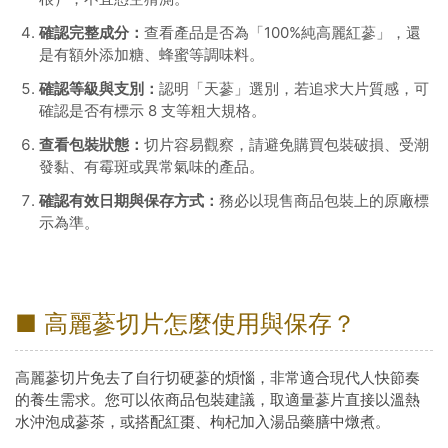
確認完整成分：
查看產品是否為「100%純高麗紅蔘」，還
是有額外添加糖、蜂蜜等調味料。
確認等級與支別：
認明「天蔘」選別，若追求大片質感，可
確認是否有標示 8 支等粗大規格。
查看包裝狀態：
切片容易觀察，請避免購買包裝破損、受潮
發黏、有霉斑或異常氣味的產品。
確認有效日期與保存方式：
務必以現售商品包裝上的原廠標
示為準。
■ 高麗蔘切片怎麼使用與保存？
高麗蔘切片免去了自行切硬蔘的煩惱，非常適合現代人快節奏
的養生需求。您可以依商品包裝建議，取適量蔘片直接以溫熱
水沖泡成蔘茶，或搭配紅棗、枸杞加入湯品藥膳中燉煮。