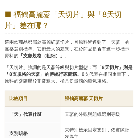
■ 福鶴高麗蔘「天切片」與「8天切
片」差在哪？
這兩款商品都屬於高麗紅蔘切片，且原料皆達到了「天蔘」的
嚴格選別標準。它們最大的差異，在於商品是否有進一步標示
原料的
「支數規格（粗細）」
。
「天切片」強調的是天蔘等級與切片型態；而
「8天切片」則是
「8支規格的天蔘」的傳統行家簡稱
。8支代表在相同重量下，
原料的蔘體屬於非常粗大、極具份量感的霸氣規格。
比較項目
福鶴高麗蔘 天切片
「天」代表什麼
天蔘的外觀與組織選別等級
未特別標示固定支別，依實際批
支別規格
次為主