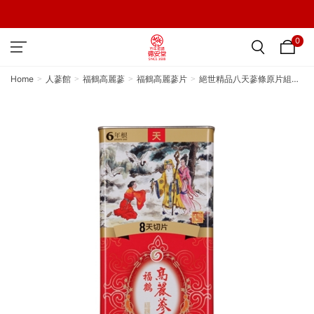
0
Home
人蔘館
福鶴高麗蔘
福鶴高麗蔘片
絕世精品八天蔘條原片組
（4盒）