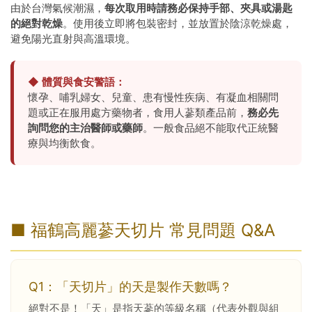
由於台灣氣候潮濕，
每次取用時請務必保持手部、夾具或湯匙
的絕對乾燥
。使用後立即將包裝密封，並放置於陰涼乾燥處，
避免陽光直射與高溫環境。
◆ 體質與食安警語：
懷孕、哺乳婦女、兒童、患有慢性疾病、有凝血相關問
題或正在服用處方藥物者，食用人蔘類產品前，
務必先
詢問您的主治醫師或藥師
。一般食品絕不能取代正統醫
療與均衡飲食。
■ 福鶴高麗蔘天切片 常見問題 Q&A
Q1：「天切片」的天是製作天數嗎？
絕對不是！「天」是指天蔘的等級名稱（代表外觀與組