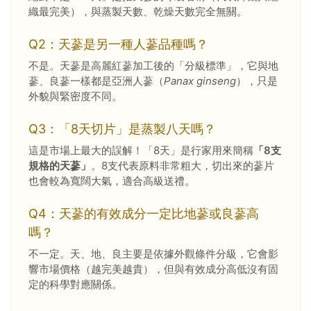
織最完美），與蒸製天數、乾燥天數完全無關。
Q2：天蔘是另一種人蔘品種嗎？
不是。天蔘是高麗紅蔘加工後的「分級標準」，它與地
蔘、良蔘一樣都是亞洲人蔘（
Panax ginseng
），只是
外貌與緊密度不同。
Q3：「8天切片」是蒸製八天嗎？
這是市場上最大的誤解！「8天」是行家用來簡稱
「8支
規格的天蔘」
。8支代表原料非常粗大，切出來的蔘片
也會較為寬闊大氣，適合高級送禮。
Q4：天蔘的有效成分一定比地蔘或良蔘高
嗎？
不一定。天、地、良主要是依據外觀條件分級，它會影
響市場價格（越完美越貴），但與有效成分高低沒有固
定的科學對應關係。