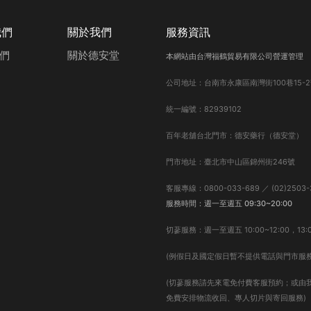
我們
關於我們
服務資訊
們
關於德安堂
本網站由台灣福鶴貿易有限公司營運管理
公司地址：台南市永康區南灣街100巷15-2
統一編號：82939102
百年老舖台北門市：德安藥行（德安堂）
門市地址：臺北市中山區錦州街246號
客服專線：0800-033-689 ／ (02)2503-
服務時間：週一至週五 09:30~20:00
切蔘服務：週一至週五 10:00~12:00，13:0
(例假日及國定假日暫不提供電話與門市服務
(切蔘服務請先來電免付費客服預約；或由
免費安排物流收回、專人切片與寄回服務)