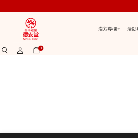
漢方專欄
活動
0