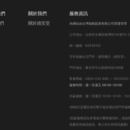
我們
關於我們
服務資訊
們
關於德安堂
本網站由台灣福鶴貿易有限公司營運管理
公司地址：台南市永康區南灣街100巷15-2
統一編號：82939102
百年老舖台北門市：德安藥行（德安堂）
門市地址：臺北市中山區錦州街246號
客服專線：0800-033-689 ／ (02)2503-
服務時間：週一至週五 09:30~20:00
切蔘服務：週一至週五 10:00~12:00，13:0
(例假日及國定假日暫不提供電話與門市服務
(切蔘服務請先來電免付費客服預約；或由
免費安排物流收回、專人切片與寄回服務)