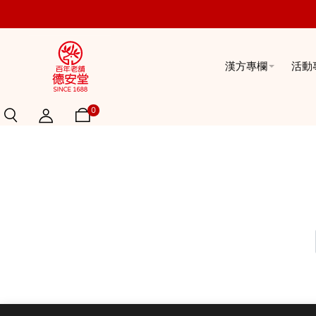
漢方專欄
活動
0