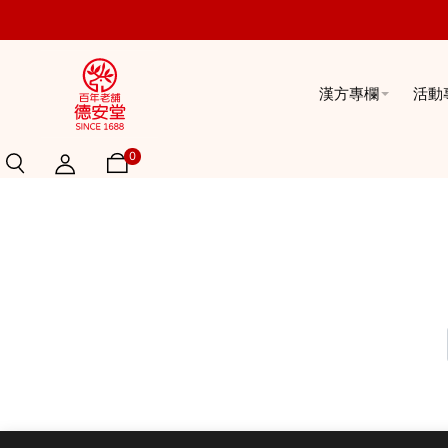
漢方專欄
活動
0