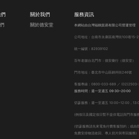
我們
關於我們
服務資訊
們
關於德安堂
本網站由台灣福鶴貿易有限公司營運管理
公司地址：台南市永康區南灣街100巷15-2
統一編號：82939102
百年老舖台北門市：德安藥行（德安堂）
門市地址：臺北市中山區錦州街246號
客服專線：0800-033-689 ／ (02)2503-
服務時間：週一至週五 09:30~20:00
切蔘服務：週一至週五 10:00~12:00，13:0
(例假日及國定假日暫不提供電話與門市服務
(切蔘服務請先來電免付費客服預約；或由
免費安排物流收回、專人切片與寄回服務)