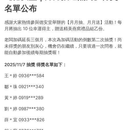
名單公布
感謝大家熱情參與德安堂舉辦的【月月抽、月月送】活動！每
月將抽出 10 位幸運得主，贈送精美燕窩禮品組乙份。
老闆加碼延長三個月，本次為加碼活動的倒數第二次抽獎！尚
未得獎的朋友別灰心，機會仍在繼續，只要填過一次問卷，就
能自動參加後續每期抽獎喔！
2025/11/7 抽獎 得獎名單如下：
王＊鈴 0936***584
鄒＊珠 0921***340
黃＊婷 0919***289
劉＊婷 0987***380
薛＊宜 0933***826