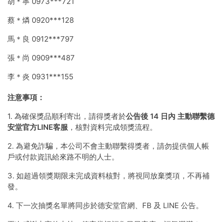
胡＊寧 0973***721
蔡＊燐 0920***128
馬＊良 0912***797
張＊尚 0909***487
李＊炎 0931***155
注意事項：
1. 為確保獎品順利寄出，請得獎者於
公告後 14 日內 主動聯繫德
安堂官方LINE客服
，核對資料完成領獎流程。
2. 為避免詐騙，本公司不會主動聯繫得獎者，請勿提供個人帳
戶或付款資訊給來路不明的人士。
3. 如超過領獎期限未完成資料核對，將視同放棄獎項，不再補
發。
4. 下一次抽獎名單將同步於德安堂官網、FB 及 LINE 公告。